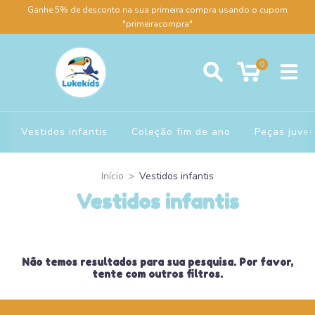
Ganhe 5% de desconto na sua primeira compra usando o cupom
"primeiracompra"
0
Vestidos infantis
Coleção fim de ano
Peças juven
Início
>
Vestidos infantis
Vestidos infantis
Não temos resultados para sua pesquisa. Por favor,
tente com outros filtros.