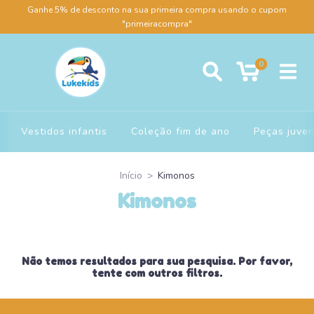
Ganhe 5% de desconto na sua primeira compra usando o cupom
"primeiracompra"
0
Vestidos infantis
Coleção fim de ano
Peças juven
Início
>
Kimonos
Kimonos
Não temos resultados para sua pesquisa. Por favor,
tente com outros filtros.