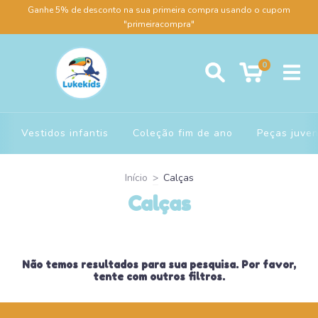
Ganhe 5% de desconto na sua primeira compra usando o cupom
"primeiracompra"
0
Vestidos infantis
Coleção fim de ano
Peças juven
Início
>
Calças
Calças
Não temos resultados para sua pesquisa. Por favor,
tente com outros filtros.