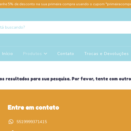
anhe 5% de desconto na sua primeira compra usando o cupom "primeiracompr
Início
Produtos
Contato
Trocas e Devoluções
s resultados para sua pesquisa. Por favor, tente com outros
Entre em contato
5519999371415