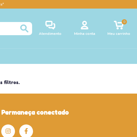
a"
0
Atendimento
Minha conta
Meu carrinho
 filtros.
Permaneça conectado