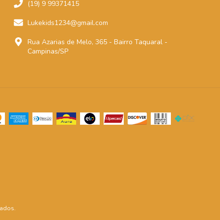
(19) 9 99371415
Lukekids1234@gmail.com
Rua Azarias de Melo, 365 - Bairro Taquaral -
Campinas/SP
vados.