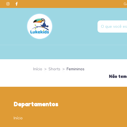
G
Início
>
Shorts
>
Femininos
Não temo
Departamentos
Início