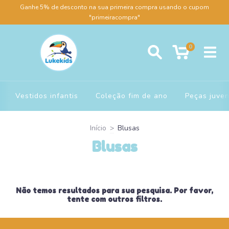
Ganhe 5% de desconto na sua primeira compra usando o cupom
"primeiracompra"
0
Vestidos infantis
Coleção fim de ano
Peças juven
Início
>
Blusas
Blusas
Não temos resultados para sua pesquisa. Por favor,
tente com outros filtros.